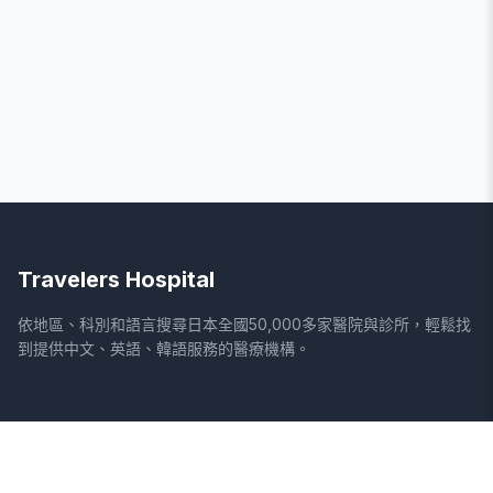
Travelers Hospital
依地區、科別和語言搜尋日本全國50,000多家醫院與診所，輕鬆找
到提供中文、英語、韓語服務的醫療機構。
網站
法律資訊
首頁
服務條款