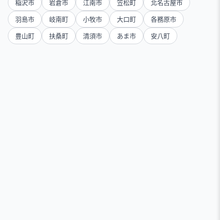
稲沢市
岩倉市
江南市
笠松町
北名古屋市
羽島市
岐南町
小牧市
大口町
各務原市
豊山町
扶桑町
清須市
あま市
安八町