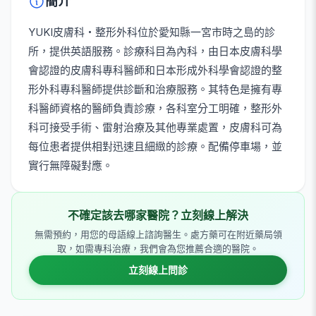
簡介
YUKI皮膚科・整形外科位於愛知縣一宮市時之島的診
所，提供英語服務。診療科目為內科，由日本皮膚科學
會認證的皮膚科專科醫師和日本形成外科學會認證的整
形外科專科醫師提供診斷和治療服務。其特色是擁有專
科醫師資格的醫師負責診療，各科室分工明確，整形外
科可接受手術、雷射治療及其他專業處置，皮膚科可為
每位患者提供相對迅速且細緻的診療。配備停車場，並
實行無障礙對應。
不確定該去哪家醫院？立刻線上解決
無需預約，用您的母語線上諮詢醫生。處方藥可在附近藥局領
取，如需專科治療，我們會為您推薦合適的醫院。
立刻線上問診