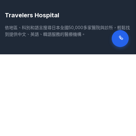
Travelers Hospital
依地區、科別和語言搜尋日本全國50,000多家醫院與診所，輕鬆找
到提供中文、英語、韓語服務的醫療機構。
網站
法律資訊
首頁
服務條款
搜尋醫院
隱私權政策
專欄
免責聲明
疾病
症狀