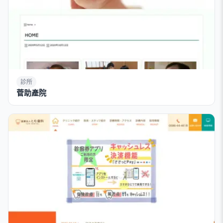
診所
菅助產院