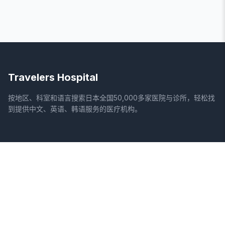
Travelers Hospital
按地区、科室和语言搜索日本全国50,000多家医院与诊所，轻松找
到提供中文、英语、韩语服务的医疗机构。
网站
法律信息
首页
服务条款
搜索医院
隐私政策
专栏
免责声明