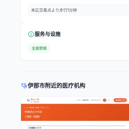
末広交差点より步行1分钟
服务与设施
全面禁烟
伊那市附近的医疗机构