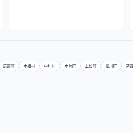
辰野町
木祖村
中川村
木曽町
上松町
松川町
茅