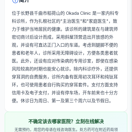
简介
位于长野县千曲市稻荷山的 Okada Clinic 是一家内科专
科诊所，作为扎根社区的"主治医生"和"家庭医生"，致
力于维护当地居民的健康。该诊所的建筑是在与建筑师
密切商讨后设计而成，采用斜屋顶营造出开放感的外
观，并设有可直达正门入口的车道。考虑到腿脚不便的
患者和老年人，诊所采用无障碍设计，方便各类患者就
医。此外，还设有应对传染病的专用诊室，即使在感染
风险较高的时期也能安心就诊。除内科诊疗外，还提供
穿耳洞的自费服务，诊所内备有医用初次耳环和纯钛耳
环，也可使用患者自行购买的穿耳套件。支付方面支持
信用卡及电子支付，并设有停车场，开车前来也十分方
便。休诊日为周日、第一及第三个周六以及节假日。
不确定该去哪家医院？立刻在线解决
无需预约，用您的母语在线咨询医生。处方药可在附近药局领