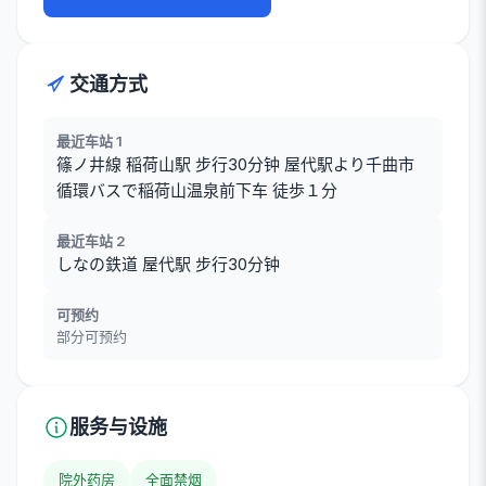
交通方式
最近车站 1
篠ノ井線 稲荷山駅 步行30分钟 屋代駅より千曲市
循環バスで稲荷山温泉前下车 徒歩１分
最近车站 2
しなの鉄道 屋代駅 步行30分钟
可预约
部分可预约
服务与设施
院外药房
全面禁烟