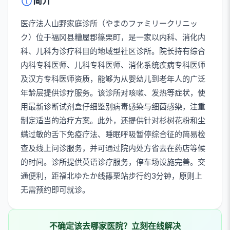
简介
医疗法人山野家庭诊所（やまのファミリークリニッ
ク）位于福冈县糟屋郡篠栗町，是一家以内科、消化内
科、儿科为诊疗科目的地域型社区诊所。院长持有综合
内科专科医师、儿科专科医师、消化系统疾病专科医师
及汉方专科医师资质，能够为从婴幼儿到老年人的广泛
年龄层提供诊疗服务。该诊所对咳嗽、发热等症状，使
用最新诊断试剂盒仔细鉴别病毒感染与细菌感染，注重
制定适当的治疗方案。此外，还提供针对杉树花粉和尘
螨过敏的舌下免疫疗法、睡眠呼吸暂停综合征的简易检
查及线上问诊服务，并可通过院内处方省去在药店等候
的时间。诊所提供英语诊疗服务，停车场设施完善。交
通便利，距福北ゆたか线篠栗站步行约3分钟，原则上
无需预约即可就诊。
不确定该去哪家医院？立刻在线解决