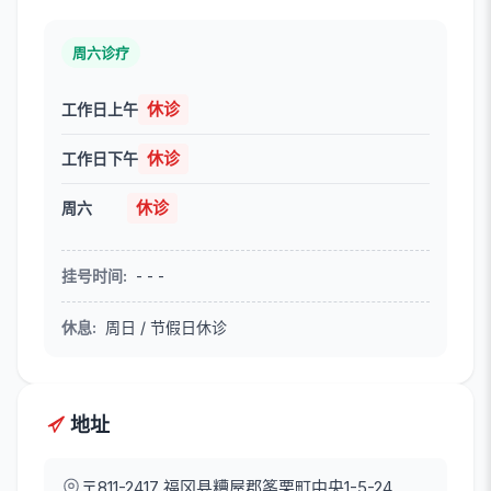
周六诊疗
休诊
工作日上午
休诊
工作日下午
休诊
周六
挂号时间
:
- - -
休息
:
周日 / 节假日休诊
地址
〒811-2417
福冈县糟屋郡筿栗町中央1-5-24