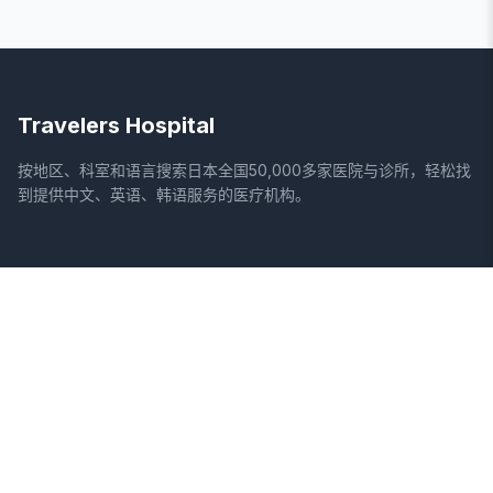
Travelers Hospital
按地区、科室和语言搜索日本全国50,000多家医院与诊所，轻松找
到提供中文、英语、韩语服务的医疗机构。
网站
法律信息
首页
服务条款
搜索医院
隐私政策
专栏
免责声明