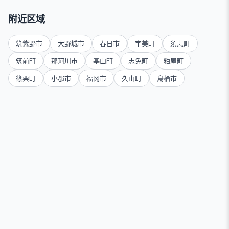
附近区域
筑紫野市
大野城市
春日市
宇美町
須恵町
筑前町
那珂川市
基山町
志免町
粕屋町
篠栗町
小郡市
福冈市
久山町
鳥栖市