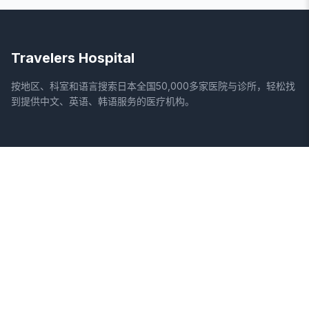
Travelers Hospital
按地区、科室和语言搜索日本全国50,000多家医院与诊所，轻松找
到提供中文、英语、韩语服务的医疗机构。
网站
法律信息
首页
服务条款
搜索医院
隐私政策
专栏
免责声明
疾病