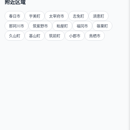
附近区域
春日市
宇美町
太宰府市
志免町
須恵町
那珂川市
筑紫野市
粕屋町
福冈市
篠栗町
久山町
基山町
筑前町
小郡市
鳥栖市