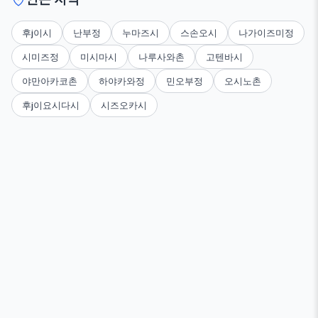
후j이시
난부정
누마즈시
스손오시
나가이즈미정
시미즈정
미시마시
나루사와촌
고텐바시
야만아카코촌
하야카와정
민오부정
오시노촌
후j이요시다시
시즈오카시