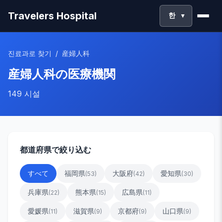
Travelers Hospital
한
▼
진료과로 찾기
/
産婦人科
産婦人科
の医療機関
149
시설
都道府県で絞り込む
すべて
福岡県
大阪府
愛知県
(
53
)
(
42
)
(
30
)
兵庫県
熊本県
広島県
(
22
)
(
15
)
(
11
)
愛媛県
滋賀県
京都府
山口県
(
11
)
(
9
)
(
9
)
(
9
)