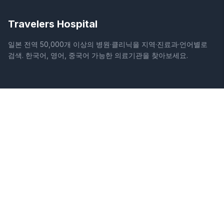
Travelers Hospital
일본 전역 50,000개 이상의 병원·클리닉을 지역·진료과·언어별로
검색. 한국어, 영어, 중국어 가능한 의료기관을 찾아보세요.
사이트
법적 정보
홈
이용약관
병원 검색
개인정보처리방침
칼럼
면책조항
질환
증상