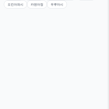
오킨아와시
카덴아정
우루마시