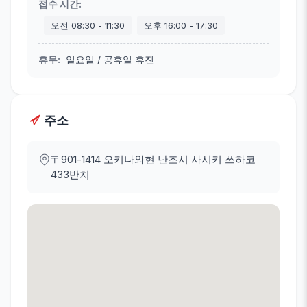
접수 시간
:
오전
08:30
-
11:30
오후
16:00
-
17:30
휴무
:
일요일 / 공휴일 휴진
주소
〒901-1414
오키나와현 난조시 사시키 쓰하코
433반치