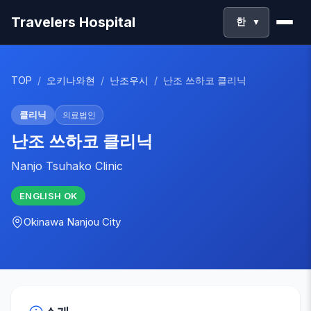
Travelers Hospital
한
▼
TOP
/
오키나와현
/
난조우시
/
난조 쓰하코 클리닉
클리닉
의료법인
난조 쓰하코 클리닉
Nanjo Tsuhako Clinic
ENGLISH
OK
Okinawa
Nanjou City