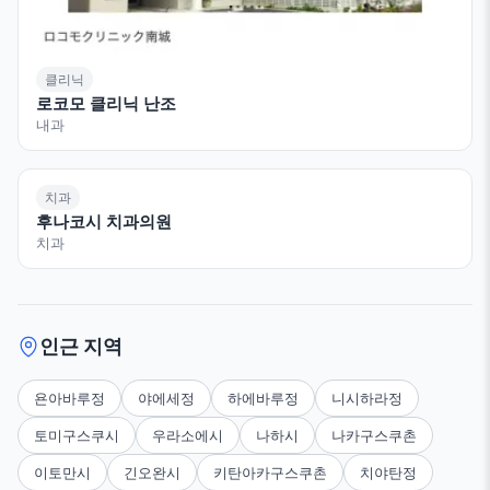
클리닉
로코모 클리닉 난조
내과
치과
후나코시 치과의원
치과
인근 지역
욘아바루정
야에세정
하에바루정
니시하라정
토미구스쿠시
우라소에시
나하시
나카구스쿠촌
이토만시
긴오완시
키탄아카구스쿠촌
치야탄정