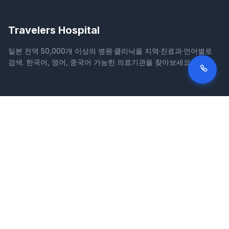
Travelers Hospital
일본 전역 50,000개 이상의 병원·클리닉을 지역·진료과·언어별로
검색. 한국어, 영어, 중국어 가능한 의료기관을 찾아보세요.
사이트
법적 정보
홈
이용약관
병원 검색
개인정보처리방침
칼럼
면책조항
질환