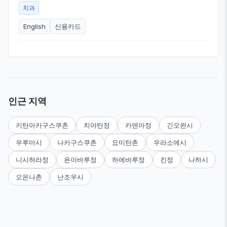
치과
English
신용카드
인근 지역
키탄아카구스쿠촌
치야탄정
카덴아정
긴오완시
우루마시
나카구스쿠촌
요미탄촌
우라소에시
니시하라정
욘아바루정
하에바루정
킨정
나하시
오은나촌
난조우시