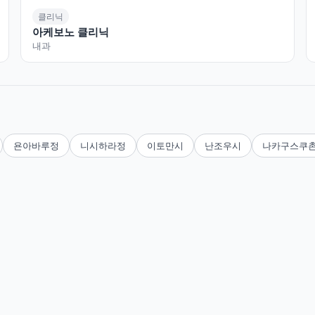
클리닉
아케보노 클리닉
내과
욘아바루정
니시하라정
이토만시
난조우시
나카구스쿠