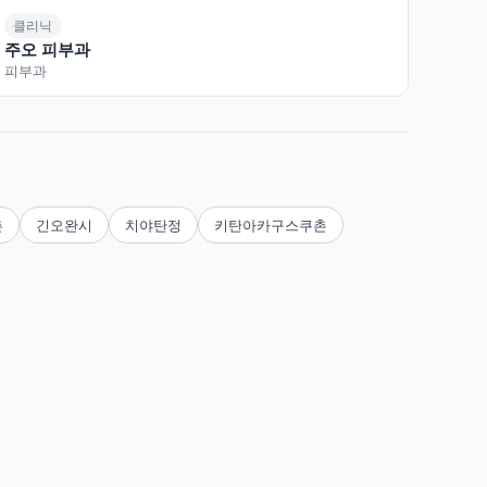
클리닉
주오 피부과
피부과
촌
긴오완시
치야탄정
키탄아카구스쿠촌