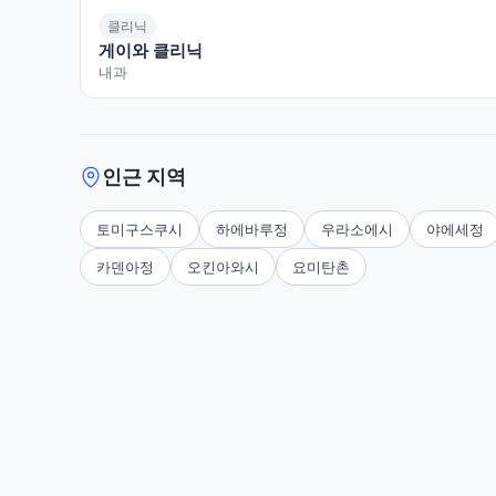
클리닉
게이와 클리닉
내과
인근 지역
토미구스쿠시
하에바루정
우라소에시
야에세정
카덴아정
오킨아와시
요미탄촌