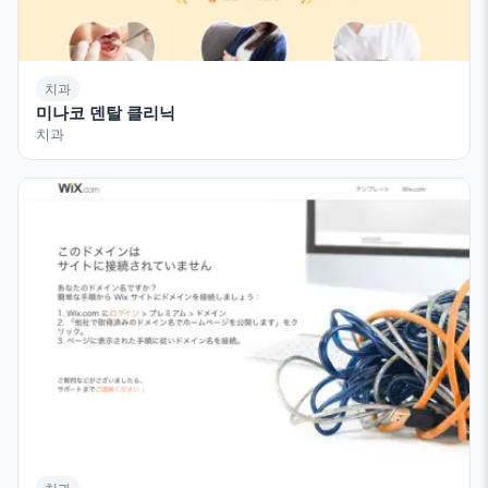
치과
미나코 덴탈 클리닉
치과