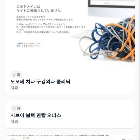
치과
오모테 치과 구강외과 클리닉
치과
치과
지브이 블랙 덴탈 오피스
치과