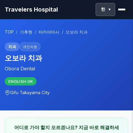
Travelers Hospital
한
▼
TOP
/
기후현
/
타카야마시
/
오보라 치과
치과
개인의원
오보라 치과
Obora Dental
ENGLISH
OK
Gifu
Takayama City
어디로 가야 할지 모르겠나요? 지금 바로 해결하세