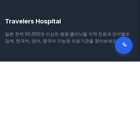
Travelers Hospital
일본 전역 50,000개 이상의 병원·클리닉을 지역·진료과·언어별로
검색. 한국어, 영어, 중국어 가능한 의료기관을 찾아보세요.
사이트
법적 정보
홈
이용약관
병원 검색
개인정보처리방침
칼럼
면책조항
질환