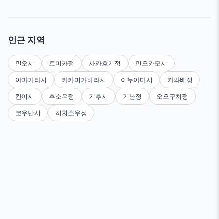
인근 지역
민오시
토미카정
사카호기정
민오카모시
야마가타시
카카미가하라시
이누야마시
카와베정
칸이시
후소우정
기후시
기난정
오오구치정
코우난시
히치소우정