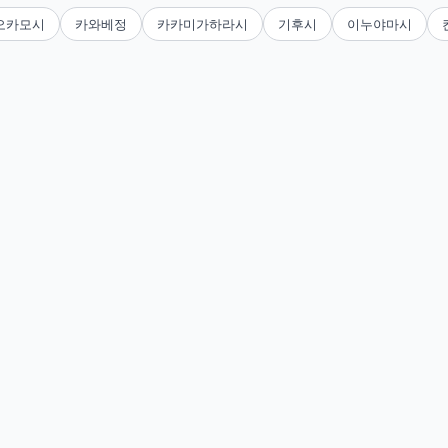
오카모시
카와베정
카카미가하라시
기후시
이누야마시