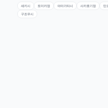
세키시
토미카정
야마가타시
사카호기정
민
구조우시