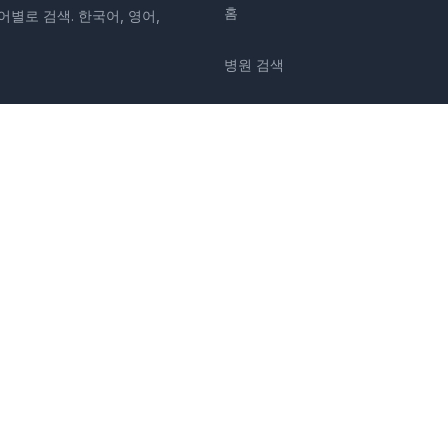
홈
어별로 검색. 한국어, 영어,
병원 검색
칼럼
질환
증상
소개
쿠시마현
이바라키현
도치기현
군마현
사이타마현
치바현
도쿄도
가나가와현
니가타
현
와카야마현
돗토리현
시마네현
오카야마현
히로시마현
야마구치현
도쿠시마현
가