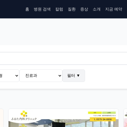
홈
병원 검색
칼럼
질환
증상
소개
지금 예약
필터
▼