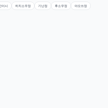
칸이시
히치소우정
기난정
후소우정
야오쓰정