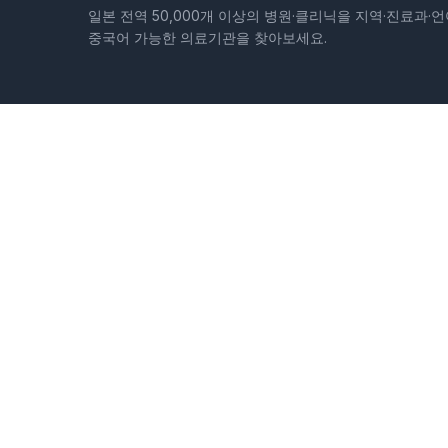
일본 전역 50,000개 이상의 병원·클리닉을 지역·진료과·언
중국어 가능한 의료기관을 찾아보세요.
지역
홋카이도
아오모리현
이와테현
미야기현
아키타현
야마가타현
후
시즈오카현
아이치현
미에현
시가현
교토부
오사카부
효고현
나라