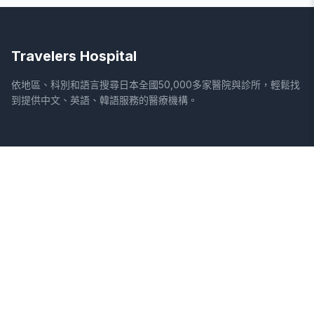
Travelers Hospital
依地區、科別和語言搜尋日本全國50,000多家醫院與診所，輕鬆找
到提供中文、英語、韓語服務的醫療機構。
網站
法律資訊
首頁
服務條款
搜尋醫院
隱私權政策
專欄
免責聲明
疾病