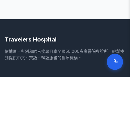
Travelers Hospital
依地區、科別和語言搜尋日本全國50,000多家醫院與診所，輕鬆找
到提供中文、英語、韓語服務的醫療機構。
網站
法律資訊
首頁
服務條款
搜尋醫院
隱私權政策
專欄
免責聲明