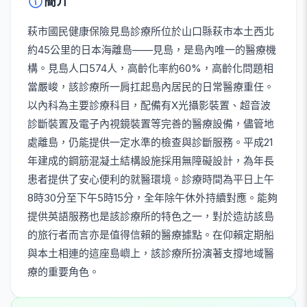
簡介
萩市國民健康保險見島診療所位於山口縣萩市本土西北
約45公里的日本海離島——見島，是島內唯一的醫療機
構。見島人口574人，高齡化率約60%，高齡化問題相
當嚴峻，該診療所一肩扛起島內居民的日常醫療重任。
以內科為主要診療科目，配備有X光攝影裝置、超音波
診斷裝置及電子內視鏡裝置等完善的醫療設備，儘管地
處離島，仍能提供一定水準的檢查與診斷服務。平成21
年建成的鋼筋混凝土結構設施採用無障礙設計，為年長
患者提供了安心便利的就醫環境。診療時間為平日上午
8時30分至下午5時15分，全年除午休外持續對應。能夠
提供英語服務也是該診療所的特色之一，對於造訪該島
的旅行者而言亦是值得信賴的醫療據點。在仰賴定期船
與本土相連的這座島嶼上，該診療所扮演著支撐地域醫
療的重要角色。