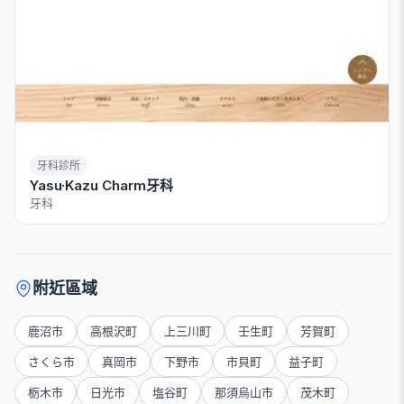
牙科診所
Yasu·Kazu Charm牙科
牙科
附近區域
鹿沼市
高根沢町
上三川町
壬生町
芳賀町
さくら市
真岡市
下野市
市貝町
益子町
栃木市
日光市
塩谷町
那須烏山市
茂木町