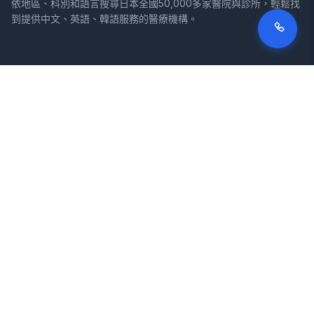
依地區、科別和語言搜尋日本全國50,000多家醫院與診所，輕鬆找
到提供中文、英語、韓語服務的醫療機構。
網站
法律資訊
首頁
服務條款
搜尋醫院
隱私權政策
專欄
免責聲明
疾病
症狀
關於我們