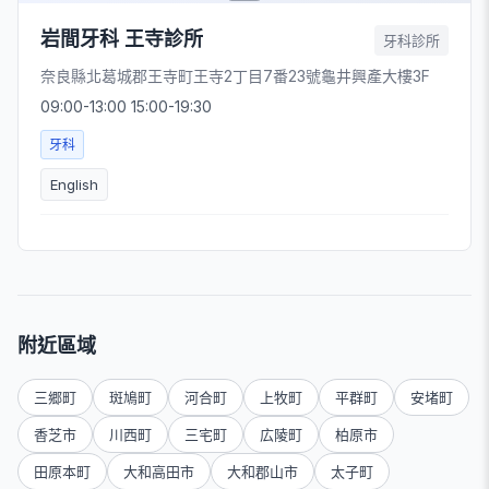
岩間牙科 王寺診所
牙科診所
奈良縣北葛城郡王寺町王寺2丁目7番23號龜井興產大樓3F
09:00-13:00 15:00-19:30
牙科
English
附近區域
三郷町
斑鳩町
河合町
上牧町
平群町
安堵町
香芝市
川西町
三宅町
広陵町
柏原市
田原本町
大和高田市
大和郡山市
太子町