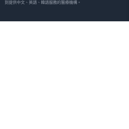
到提供中文、英語、韓語服務的醫療機構。
網站
法律資訊
首頁
服務條款
搜尋醫院
隱私權政策
專欄
免責聲明
疾病
症狀
關於我們