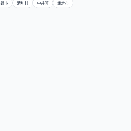
秦野市
清川村
中井町
鎌倉市