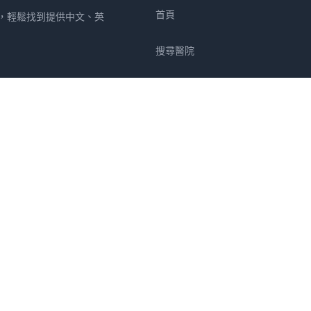
首頁
所，輕鬆找到提供中文、英
搜尋醫院
專欄
疾病
症狀
關於我們
群馬縣
埼玉縣
千葉縣
東京都
神奈川縣
新潟縣
富山縣
石川縣
福井縣
山梨縣
長野縣
岐
縣
高知縣
福岡縣
佐賀縣
長崎縣
熊本縣
大分縣
宮崎縣
鹿兒島縣
沖繩縣
全部都道府縣