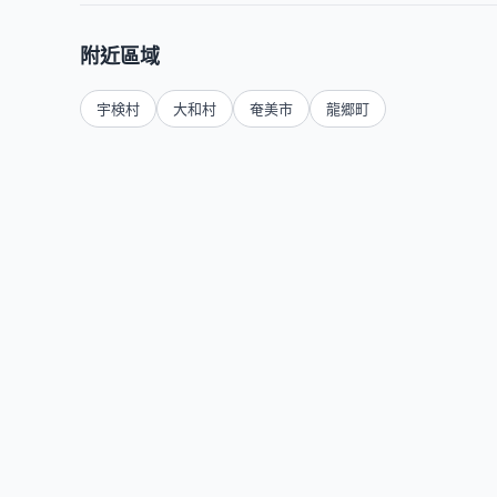
附近區域
宇検村
大和村
奄美市
龍郷町