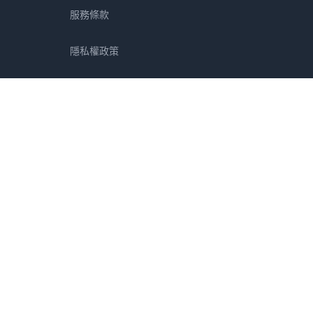
服務條款
隱私權政策
免責聲明
阜縣
靜岡縣
愛知縣
三重縣
滋賀縣
京都府
大阪府
兵庫縣
奈良縣