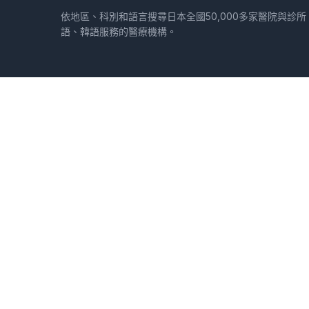
依地區、科別和語言搜尋日本全國50,000多家醫院與診
語、韓語服務的醫療機構。
地區
北海道
青森縣
岩手縣
宮城縣
秋田縣
山形縣
福島縣
茨城縣
栃木縣
和歌山縣
鳥取縣
島根縣
岡山縣
廣島縣
山口縣
德島縣
香川縣
愛媛