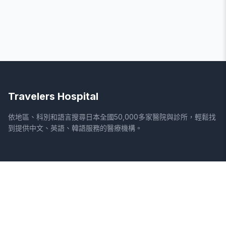
Travelers Hospital
依地區、科別和語言搜尋日本全國50,000多家醫院與診所，輕鬆找
到提供中文、英語、韓語服務的醫療機構。
網站
法律資訊
首頁
服務條款
搜尋醫院
隱私權政策