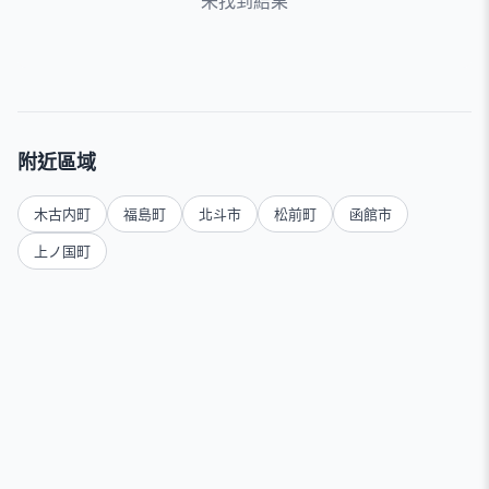
未找到結果
附近區域
木古内町
福島町
北斗市
松前町
函館市
上ノ国町