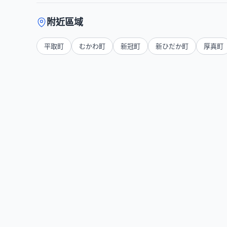
附近區域
平取町
むかわ町
新冠町
新ひだか町
厚真町