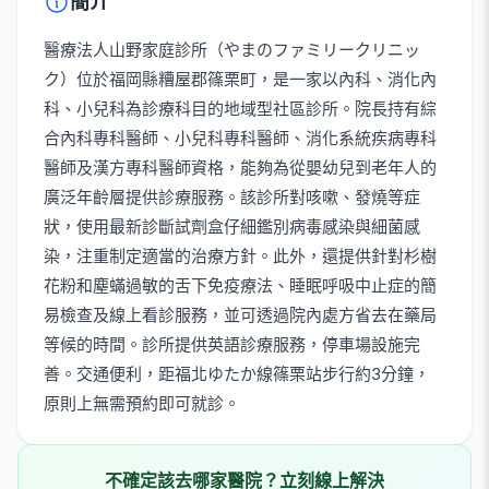
簡介
醫療法人山野家庭診所（やまのファミリークリニッ
ク）位於福岡縣糟屋郡篠栗町，是一家以內科、消化內
科、小兒科為診療科目的地域型社區診所。院長持有綜
合內科專科醫師、小兒科專科醫師、消化系統疾病專科
醫師及漢方專科醫師資格，能夠為從嬰幼兒到老年人的
廣泛年齡層提供診療服務。該診所對咳嗽、發燒等症
狀，使用最新診斷試劑盒仔細鑑別病毒感染與細菌感
染，注重制定適當的治療方針。此外，還提供針對杉樹
花粉和塵蟎過敏的舌下免疫療法、睡眠呼吸中止症的簡
易檢查及線上看診服務，並可透過院內處方省去在藥局
等候的時間。診所提供英語診療服務，停車場設施完
善。交通便利，距福北ゆたか線篠栗站步行約3分鐘，
原則上無需預約即可就診。
不確定該去哪家醫院？立刻線上解決