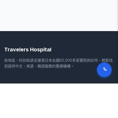
Travelers Hospital
依地區、科別和語言搜尋日本全國50,000多家醫院與診所，輕鬆找
到提供中文、英語、韓語服務的醫療機構。
網站
法律資訊
首頁
服務條款
搜尋醫院
隱私權政策