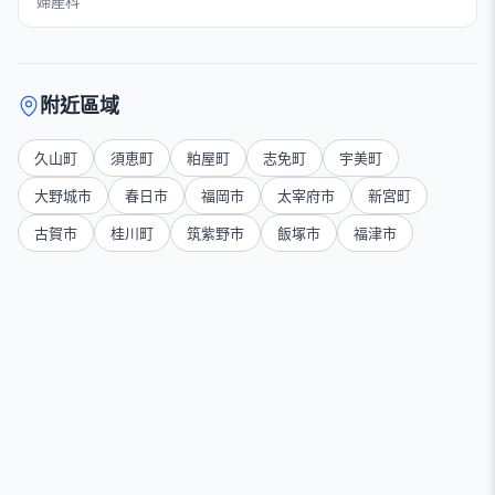
婦產科
附近區域
久山町
須恵町
粕屋町
志免町
宇美町
大野城市
春日市
福岡市
太宰府市
新宮町
古賀市
桂川町
筑紫野市
飯塚市
福津市