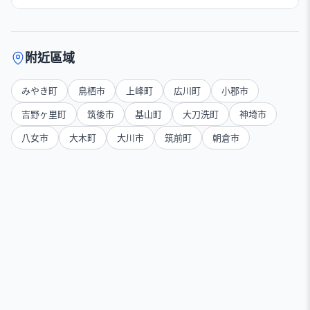
附近區域
みやき町
鳥栖市
上峰町
広川町
小郡市
吉野ヶ里町
筑後市
基山町
大刀洗町
神埼市
八女市
大木町
大川市
筑前町
朝倉市