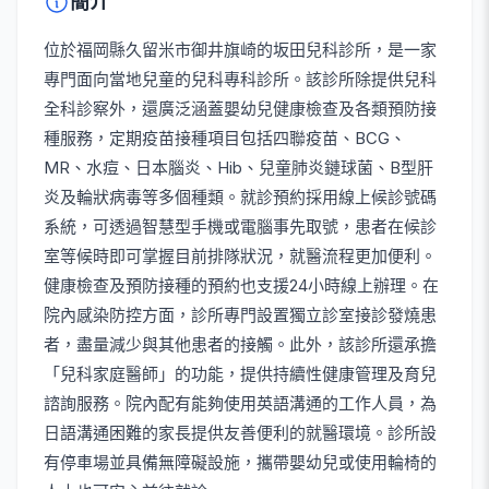
簡介
位於福岡縣久留米市御井旗崎的坂田兒科診所，是一家
專門面向當地兒童的兒科專科診所。該診所除提供兒科
全科診察外，還廣泛涵蓋嬰幼兒健康檢查及各類預防接
種服務，定期疫苗接種項目包括四聯疫苗、BCG、
MR、水痘、日本腦炎、Hib、兒童肺炎鏈球菌、B型肝
炎及輪狀病毒等多個種類。就診預約採用線上候診號碼
系統，可透過智慧型手機或電腦事先取號，患者在候診
室等候時即可掌握目前排隊狀況，就醫流程更加便利。
健康檢查及預防接種的預約也支援24小時線上辦理。在
院內感染防控方面，診所專門設置獨立診室接診發燒患
者，盡量減少與其他患者的接觸。此外，該診所還承擔
「兒科家庭醫師」的功能，提供持續性健康管理及育兒
諮詢服務。院內配有能夠使用英語溝通的工作人員，為
日語溝通困難的家長提供友善便利的就醫環境。診所設
有停車場並具備無障礙設施，攜帶嬰幼兒或使用輪椅的