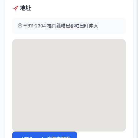
地址
〒811-2304
福岡縣糟屋郡粕屋町仲原