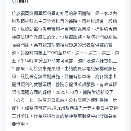
簡介
位於福岡縣糟屋郡粕屋町仲原的箱田醫院，是一家以內
科及精神科為主要診療科目的醫院。精神科設有一般病
床，以協助每位患者實現社會回歸為目標，提供結合精
神療法與作業療法的全方位醫療服務。醫院亦開設記憶
障礙門診，為有認知功能相關疑慮的患者提供諮詢管
道。診療時間為上午9時至12時，週一、週二、週三、週
五下午14時30分至17時亦可就診。週四及週六僅提供上
午診療，初診須事先預約，由諮詢員以電話安排就診日
程。該院設有無障礙設施，並備有停車場，為各類患者
提供便利的就醫環境。醫院亦提供英語服務，有效減輕
語言溝通方面的疑慮。2025年10月，醫院附近新設了
「のるーと」粕屋町公車站，公共交通的便利性進一步
提升。該醫院可搭乘JR九州及西鐵巴士等主要公共交通
工具前往，作為深耕社區的精神醫療服務中心發揮著重
要作用。