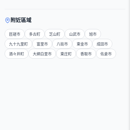
附近區域
匝瑳市
多古町
芝山町
山武市
旭市
九十九里町
富里市
八街市
東金市
成田市
酒々井町
大網白里市
東庄町
香取市
佐倉市