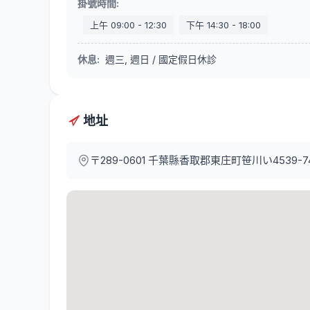
掛號時間
:
上午
09:00
-
12:30
下午
14:30
-
18:00
休息
:
週三, 週日 / 國定假日休診
地址
〒289-0601
千葉縣香取郡東庄町笹川い4539-7