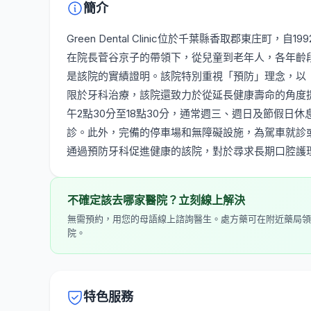
簡介
Green Dental Clinic位於千葉縣香取郡東庄
在院長菅谷京子的帶領下，從兒童到老年人，各年齡
是該院的實績證明。該院特別重視「預防」理念，以
限於牙科治療，該院還致力於從延長健康壽命的角度提
午2點30分至18點30分，通常週三、週日及節假
診。此外，完備的停車場和無障礙設施，為駕車就診
通過預防牙科促進健康的該院，對於尋求長期口腔護
不確定該去哪家醫院？立刻線上解決
無需預約，用您的母語線上諮詢醫生。處方藥可在附近藥局領
院。
特色服務