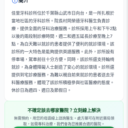
簡介
佳里牙科診所位於千葉縣山武市日向台，是一所扎根於
當地社區的牙科診所。院長村岡榮德牙科醫生負責診
療，提供全面的牙科治療服務。診所採用上午和下午2點
以後的兩段制診療時間，週二和週五延長診療至晚上7
點，為白天難以就診的患者提供了便利的就診環境。該
診所的一大特色是能夠提供英語服務。此外，診所設有
停車場，駕車前往十分方便。同時，該診所還支持輪椅
就診，為身體障礙人士創造了安心的就診環境。診所還
提供到宅診療服務，為難以親自前來就診的患者送去牙
科醫療服務，體現了該診所積極參與社區醫療的態度。
休診日為週四、週日及節假日。
不確定該去哪家醫院？立刻線上解決
無需預約，用您的母語線上諮詢醫生。處方藥可在附近藥局領
取，如需專科治療，我們會為您推薦合適的醫院。