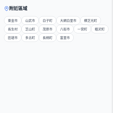
附近區域
東金市
山武市
白子町
大網白里市
横芝光町
長生村
芝山町
茂原市
八街市
一宮町
睦沢町
匝瑳市
多古町
長柄町
富里市