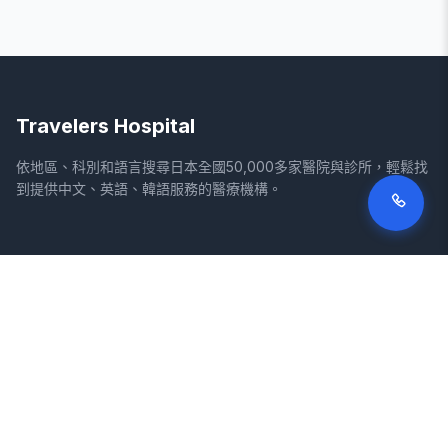
Travelers Hospital
依地區、科別和語言搜尋日本全國50,000多家醫院與診所，輕鬆找
到提供中文、英語、韓語服務的醫療機構。
網站
法律資訊
首頁
服務條款
搜尋醫院
隱私權政策
專欄
免責聲明