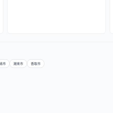
嶋市
潮来市
香取市