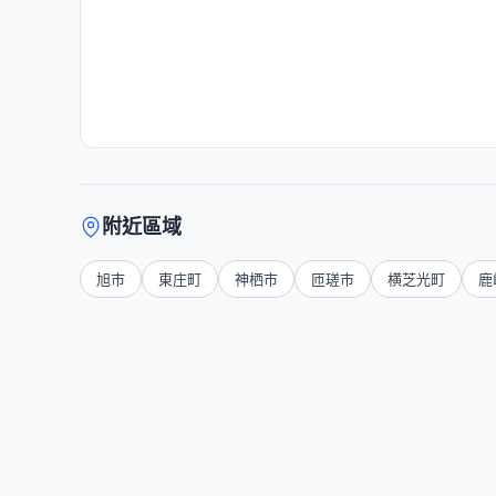
附近區域
旭市
東庄町
神栖市
匝瑳市
横芝光町
鹿