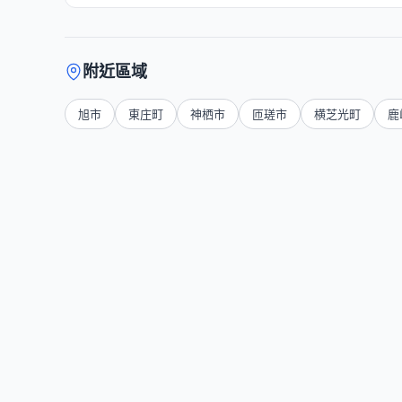
附近區域
旭市
東庄町
神栖市
匝瑳市
横芝光町
鹿