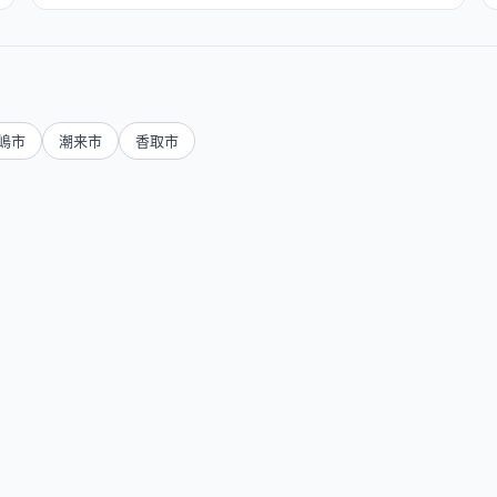
嶋市
潮来市
香取市