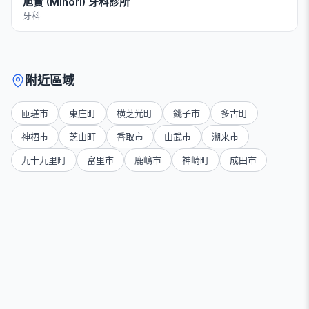
旭實 (Minori) 牙科診所
牙科
附近區域
匝瑳市
東庄町
横芝光町
銚子市
多古町
神栖市
芝山町
香取市
山武市
潮来市
九十九里町
富里市
鹿嶋市
神崎町
成田市