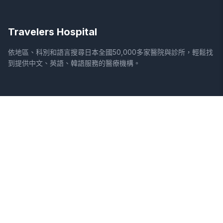
Travelers Hospital
依地區、科別和語言搜尋日本全國50,000多家醫院與診所，輕鬆找
到提供中文、英語、韓語服務的醫療機構。
網站
法律資訊
首頁
服務條款
搜尋醫院
隱私權政策
專欄
免責聲明
疾病