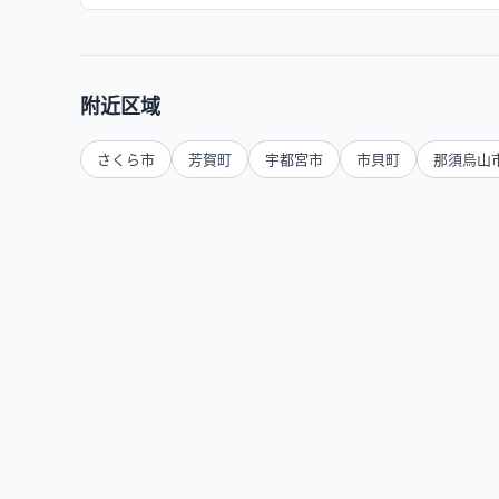
附近区域
さくら市
芳賀町
宇都宮市
市貝町
那須烏山