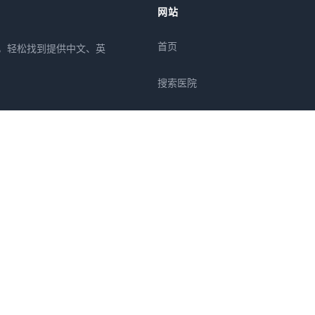
网站
首页
所，轻松找到提供中文、英
搜索医院
专栏
疾病
症状
关于我们