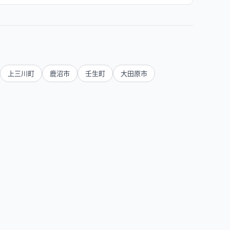
上三川町
鹿沼市
壬生町
大田原市