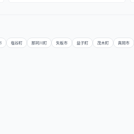
市
塩谷町
那珂川町
矢板市
益子町
茂木町
真岡市