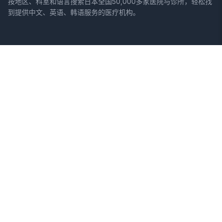
按地区、科室和语言搜索日本全国50,000多家医院与诊所，轻松找
到提供中文、英语、韩语服务的医疗机构。
网站
法律信息
首页
服务条款
搜索医院
隐私政策
专栏
免责声明
疾病
症状
关于我们