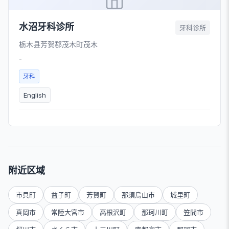
水沼牙科诊所
牙科诊所
栃木县芳贺郡茂木町茂木
-
牙科
English
附近区域
市貝町
益子町
芳賀町
那須烏山市
城里町
真岡市
常陸大宮市
高根沢町
那珂川町
笠間市