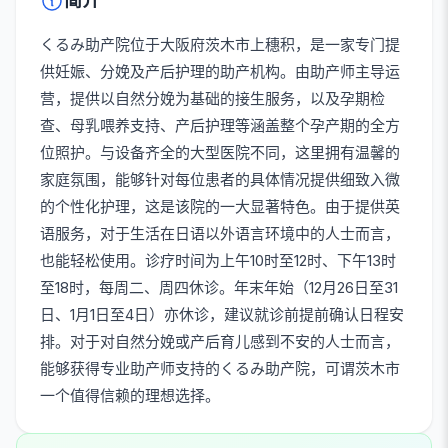
简介
くるみ助产院位于大阪府茨木市上穗积，是一家专门提
供妊娠、分娩及产后护理的助产机构。由助产师主导运
营，提供以自然分娩为基础的接生服务，以及孕期检
查、母乳喂养支持、产后护理等涵盖整个孕产期的全方
位照护。与设备齐全的大型医院不同，这里拥有温馨的
家庭氛围，能够针对每位患者的具体情况提供细致入微
的个性化护理，这是该院的一大显著特色。由于提供英
语服务，对于生活在日语以外语言环境中的人士而言，
也能轻松使用。诊疗时间为上午10时至12时、下午13时
至18时，每周二、周四休诊。年末年始（12月26日至31
日、1月1日至4日）亦休诊，建议就诊前提前确认日程安
排。对于对自然分娩或产后育儿感到不安的人士而言，
能够获得专业助产师支持的くるみ助产院，可谓茨木市
一个值得信赖的理想选择。