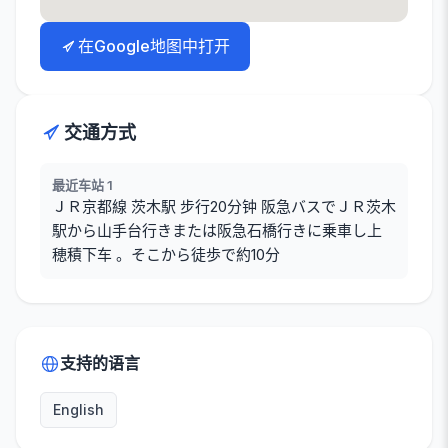
在Google地图中打开
交通方式
最近车站 1
ＪＲ京都線 茨木駅 步行20分钟 阪急バスでＪＲ茨木
駅から山手台行きまたは阪急石橋行きに乗車し上
穂積下车 。そこから徒歩で約10分
支持的语言
English