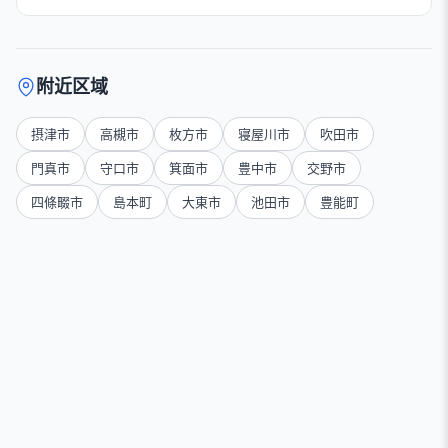
附近区域
摂津市
高槻市
枚方市
寝屋川市
吹田市
門真市
守口市
箕面市
豊中市
交野市
四條畷市
島本町
大東市
池田市
豊能町