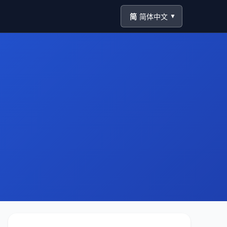
简
简体中文
▼