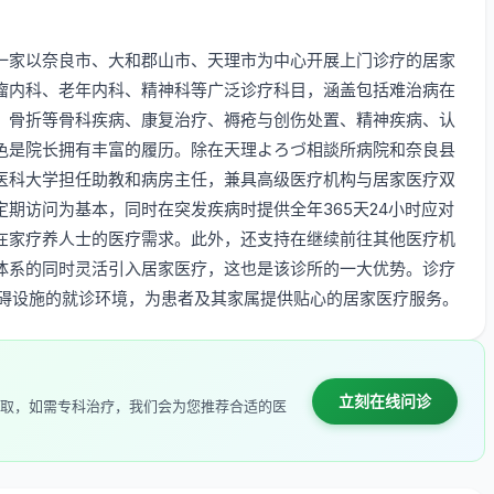
一家以奈良市、大和郡山市、天理市为中心开展上门诊疗的居家
瘤内科、老年内科、精神科等广泛诊疗科目，涵盖包括难治病在
、骨折等骨科疾病、康复治疗、褥疮与创伤处置、精神疾病、认
色是院长拥有丰富的履历。除在天理よろづ相談所病院和奈良县
医科大学担任助教和病房主任，兼具高级医疗机构与居家医疗双
期访问为基本，同时在突发疾病时提供全年365天24小时应对
在家疗养人士的医疗需求。此外，还支持在继续前往其他医疗机
体系的同时灵活引入居家医疗，这也是该诊所的一大优势。诊疗
障碍设施的就诊环境，为患者及其家属提供贴心的居家医疗服务。
立刻在线问诊
取，如需专科治疗，我们会为您推荐合适的医