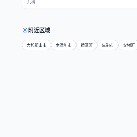
儿科
附近区域
大和郡山市
木津川市
精華町
生駒市
安堵町