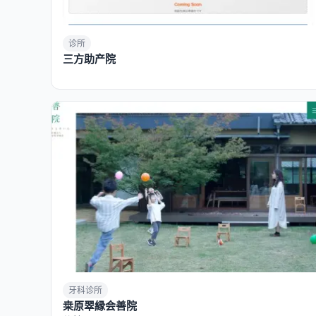
诊所
三方助产院
牙科诊所
桒原翠縁会善院