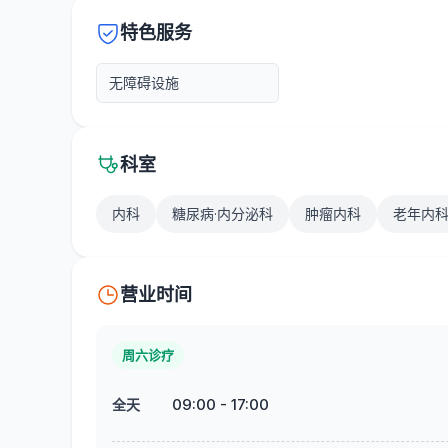
特色服务
无障碍设施
科室
内科
糖尿病·内分泌科
肿瘤内科
老年内
营业时间
周六诊疗
09:00
-
17:00
全天