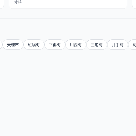
牙科
天理市
斑鳩町
平群町
川西町
三宅町
井手町