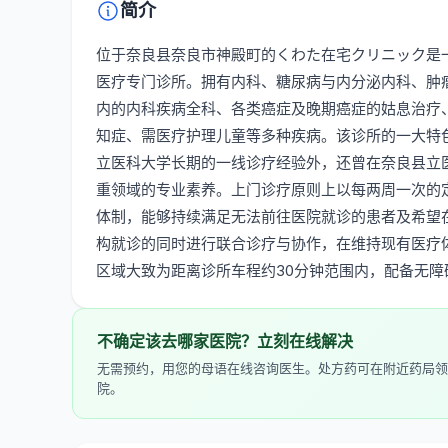
简介
位于奈良县奈良市神殿町的くわた在宅クリニック是
医疗专门诊所。拥有内科、糖尿病与内分泌内科、肿
内的内科疾病全科、各类癌症及晚期癌症的姑息治疗
知症、需医疗护理儿童等多种疾病。该诊所的一大特
立医科大学长期的一线诊疗经验外，还曾在奈良县立
重领域的专业素养。上门诊疗原则上以每两周一次的定
体制，能够持续满足无法前往医院就诊的患者及希望
构就诊的同时进行联合诊疗与协作，在维持现有医疗
区域大致为距离诊所车程约30分钟范围内，配备无
不确定该去哪家医院？立刻在线解决
无需预约，用您的母语在线咨询医生。处方药可在附近药局领
院。