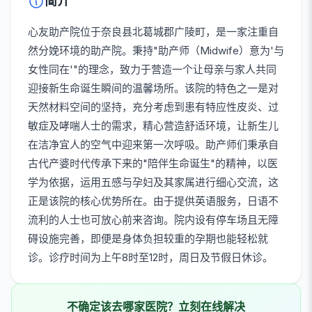
简介
心友助产院位于奈良县北葛城郡广陵町，是一家注重自
然分娩环境的助产院。秉持"助产师（Midwife）意为'与
女性同在'"的理念，致力于营造一个让母亲与家人共同
迎接新生命诞生瞬间的温馨场所。该院的特色之一是对
天然材料空间的坚持，充分考虑到患有特应性皮炎、过
敏症及哮喘人士的需求，精心营造舒适环境，让新生儿
在洁净宜人的空气中迎来第一次呼吸。助产师们秉承自
古代产婆时代传承下来的"陪伴生命诞生"的精神，以医
学为依据，运用五感与孕妇及其家属进行细心交流，这
正是该院的核心优势所在。由于提供英语服务，日语不
流利的人士也可放心前来咨询。院内设有停车场且无障
碍设施完善，即便是身体负担较重的孕期也能轻松就
诊。诊疗时间为上午8时至12时，周日及节假日休诊。
不确定该去哪家医院？立刻在线解决