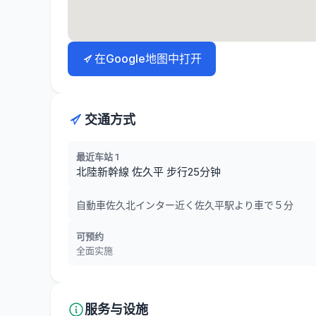
在Google地图中打开
交通方式
最近车站 1
北陸新幹線 佐久平 步行25分钟
自動車佐久北インター近く佐久平駅より車で５分
可预约
全面实施
服务与设施