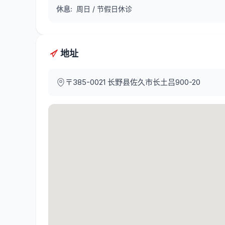
休息
:
周日 / 节假日休诊
地址
〒385-0021
长野县佐久市长土吕900-20