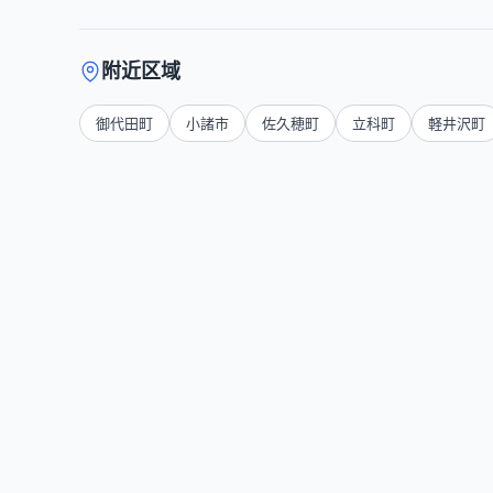
附近区域
御代田町
小諸市
佐久穂町
立科町
軽井沢町