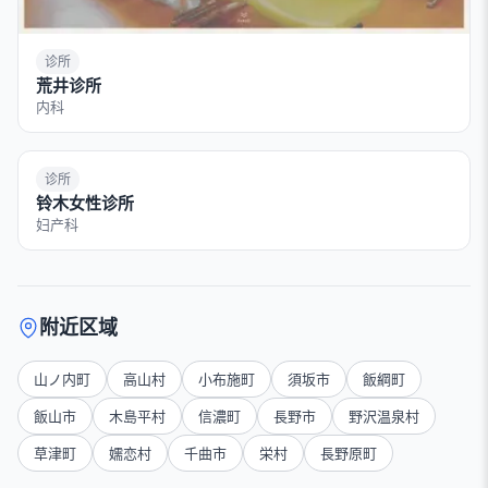
诊所
荒井诊所
内科
诊所
铃木女性诊所
妇产科
附近区域
山ノ内町
高山村
小布施町
須坂市
飯綱町
飯山市
木島平村
信濃町
長野市
野沢温泉村
草津町
嬬恋村
千曲市
栄村
長野原町