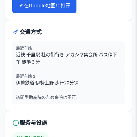
在Google地图中打开
交通方式
最近车站 1
近鉄 千里駅 杜の街行き アカシヤ集会所 バス停下
车 徒歩３分
最近车站 2
伊勢鉄道 伊勢上野 步行20分钟
訪問型助産院のため来院は不可。
服务与设施