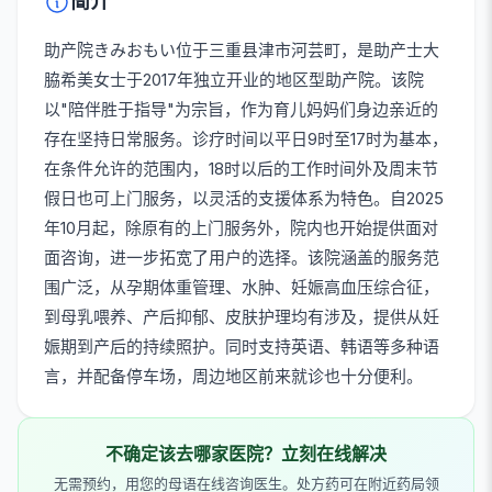
简介
助产院きみおもい位于三重县津市河芸町，是助产士大
脇希美女士于2017年独立开业的地区型助产院。该院
以"陪伴胜于指导"为宗旨，作为育儿妈妈们身边亲近的
存在坚持日常服务。诊疗时间以平日9时至17时为基本，
在条件允许的范围内，18时以后的工作时间外及周末节
假日也可上门服务，以灵活的支援体系为特色。自2025
年10月起，除原有的上门服务外，院内也开始提供面对
面咨询，进一步拓宽了用户的选择。该院涵盖的服务范
围广泛，从孕期体重管理、水肿、妊娠高血压综合征，
到母乳喂养、产后抑郁、皮肤护理均有涉及，提供从妊
娠期到产后的持续照护。同时支持英语、韩语等多种语
言，并配备停车场，周边地区前来就诊也十分便利。
不确定该去哪家医院？立刻在线解决
无需预约，用您的母语在线咨询医生。处方药可在附近药局领