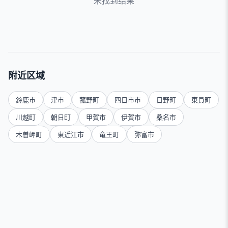
未找到结果
附近区域
鈴鹿市
津市
菰野町
四日市市
日野町
東員町
川越町
朝日町
甲賀市
伊賀市
桑名市
木曽岬町
東近江市
竜王町
弥富市