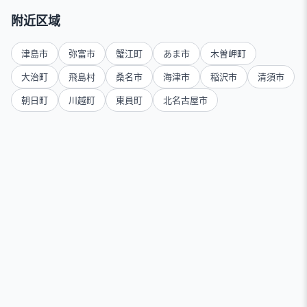
附近区域
津島市
弥富市
蟹江町
あま市
木曽岬町
大治町
飛島村
桑名市
海津市
稲沢市
清須市
朝日町
川越町
東員町
北名古屋市