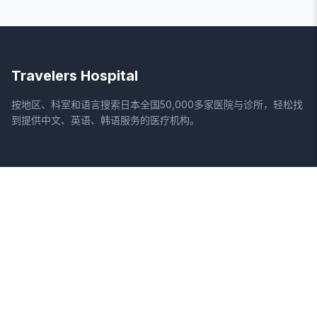
Travelers Hospital
按地区、科室和语言搜索日本全国50,000多家医院与诊所，轻松找
到提供中文、英语、韩语服务的医疗机构。
网站
法律信息
首页
服务条款
搜索医院
隐私政策
专栏
免责声明