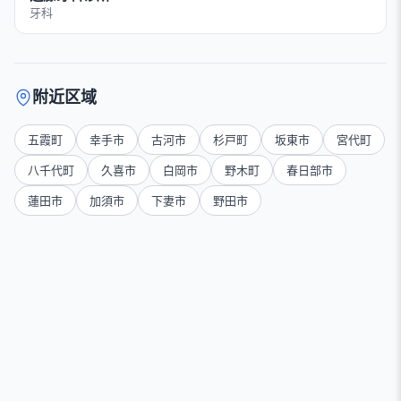
牙科
附近区域
五霞町
幸手市
古河市
杉戸町
坂東市
宮代町
八千代町
久喜市
白岡市
野木町
春日部市
蓮田市
加須市
下妻市
野田市