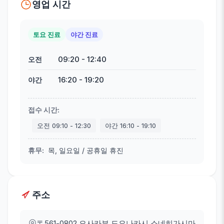
영업 시간
토요 진료
야간 진료
09:20
-
12:40
오전
16:20
-
19:20
야간
접수 시간
:
오전
09:10
-
12:30
야간
16:10
-
19:10
휴무
:
목, 일요일 / 공휴일 휴진
주소
〒561-0802
오사카부 도요나카시 소네히가시마