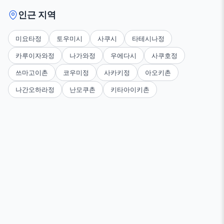
인근 지역
미요타정
토우미시
사쿠시
타테시나정
카루이자와정
나가와정
우에다시
사쿠호정
쓰마고이촌
코우미정
사카키정
아오키촌
나간오하라정
난모쿠촌
키타아이키촌