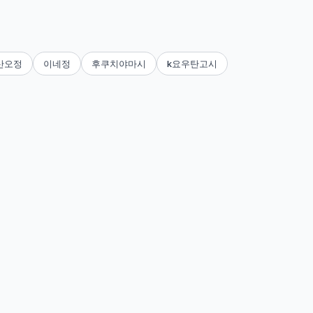
산오정
이네정
후쿠치야마시
k요우탄고시