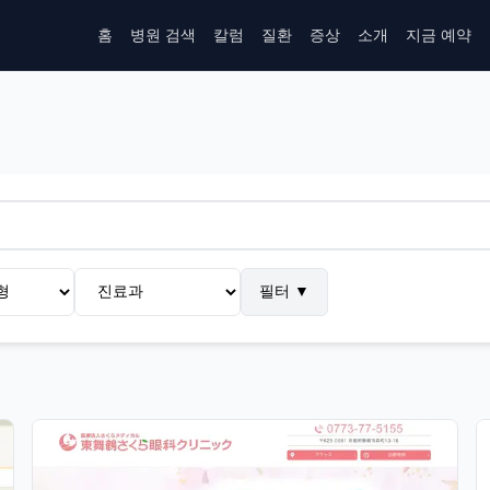
홈
병원 검색
칼럼
질환
증상
소개
지금 예약
필터
▼