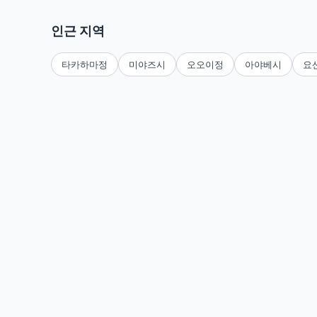
인근 지역
타카하마정
미야즈시
오오이정
아야베시
요